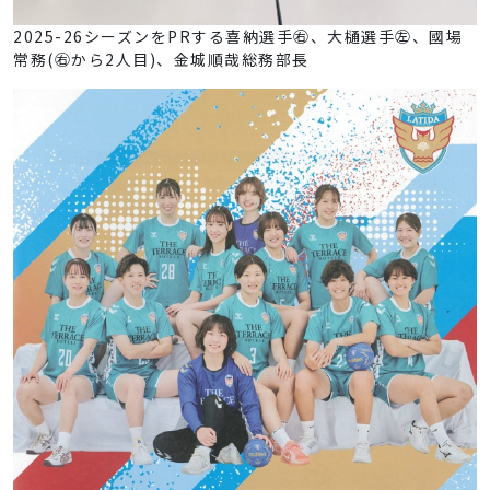
2025-26シーズンをPRする喜納選手㊨、大樋選手㊧、國場
常務(㊨から2人目)、金城順哉総務部長